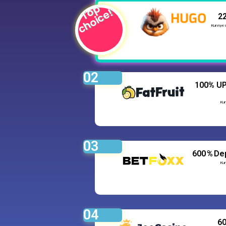
T
p
c
h
o
i
c
e
o
!
22
Kun nye s
0
2
100% UP
Kun
0
3
3
600 % De
Kun
0
4
60