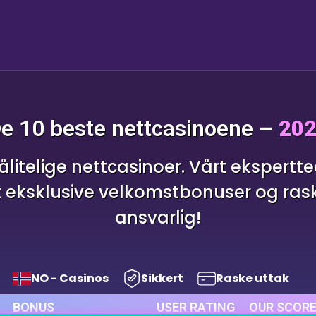
e 10 beste nettcasinoene –
20
litelige nettcasinoer. Vårt ekspertt
 eksklusive velkomstbonuser og raske
ansvarlig!
NO - Casinos
Sikkert
Raske uttak
BONUS
USER RATING
OUR SCOR