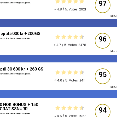
97
 nye spillere. Omsetningskrav gjelder.
⭐️
4.8
/ 5. Votes:
2621
Min.
pptil 5 000 kr + 200 GS
96
 nye spillere. Omsetningskrav gjelder.
⭐️
4.7
/ 5. Votes:
2478
Min.
til 30 600 kr + 260 GS
95
 nye spillere. Omsetningskrav gjelder.
⭐️
4.6
/ 5. Votes:
2411
Min.
00 NOK BONUS + 150
94
GRATISSNURR
 nye spillere. Omsetningskrav gjelder.
⭐️
4.5
/ 5. Votes:
1927